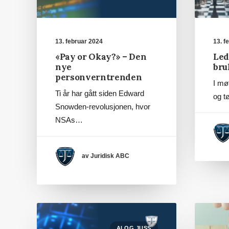
13. februar 2024
13. f
«Pay or Okay?» – Den
Led
nye
bru
personverntrenden
I mø
Ti år har gått siden Edward
og t
Snowden-revolusjonen, hvor
NSAs…
av Juridisk ABC
AI OG JUSS