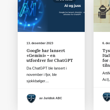
13. desember 2023
6. d
Google har lansert
Tys
«Gemini» – en
Ital
utfordrer for ChatGPT
for
til
Da ChatGPT ble lansert i
Artif
november i fjor, ble
Act)
sjokkbølger…
av Juridisk ABC