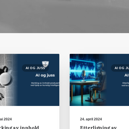
AI OG JUSS
AI OG J
ai 2024
24. april 2024
king av innhold
Etterligning av