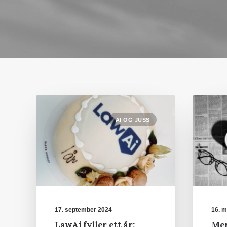
AI OG JUSS
17. september 2024
16. m
LawAi fyller ett år:
Mer