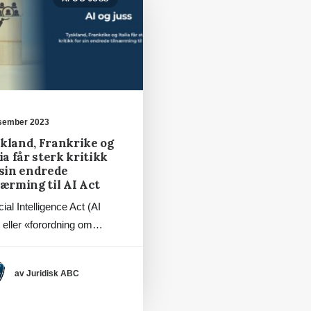
esember 2023
kland, Frankrike og
ia får sterk kritikk
 sin endrede
nærming til AI Act
icial Intelligence Act (AI
, eller «forordning om…
av Juridisk ABC