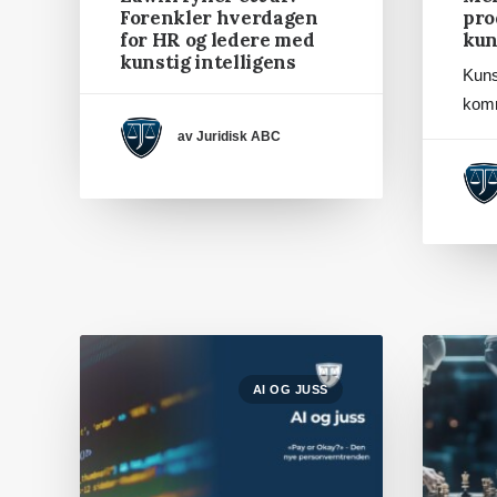
Forenkler hverdagen
pro
for HR og ledere med
kun
kunstig intelligens
Kunst
komm
av Juridisk ABC
AI OG JUSS