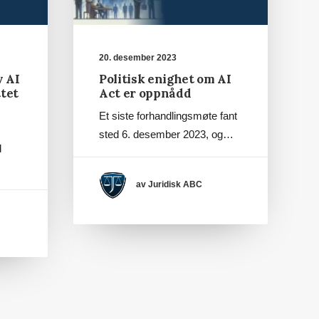
20. desember 2023
v AI
Politisk enighet om AI
tet
Act er oppnådd
Et siste forhandlingsmøte fant
sted 6. desember 2023, og…
d
av Juridisk ABC