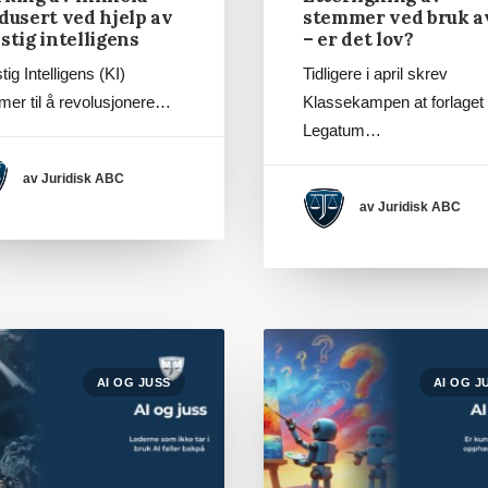
dusert ved hjelp av
stemmer ved bruk a
stig intelligens
– er det lov?
ig Intelligens (KI)
Tidligere i april skrev
er til å revolusjonere…
Klassekampen at forlaget
Legatum…
av Juridisk ABC
av Juridisk ABC
AI OG JUSS
AI OG J