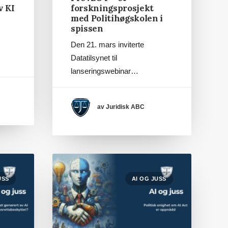
v KI
forskningsprosjekt
med Politihøgskolen i
spissen
Den 21. mars inviterte
Datatilsynet til
lanseringswebinar…
av Juridisk ABC
USS
AI OG JUSS