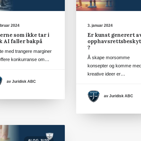
ebruar 2024
3. januar 2024
erne som ikke tar i
Er kunst generert a
k AI faller bakpå
opphavsrettsbeskyt
?
te med trangere marginer
Å skape morsomme
øffere konkurranse om…
konsepter og komme me
kreative ideer er…
av Juridisk ABC
av Juridisk ABC
AI OG JUSS