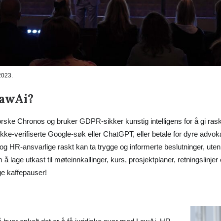
2023.
LawAi?
rske Chronos og bruker GDPR-sikker kunstig intelligens for å gi rask
ikke-verifiserte Google-søk eller ChatGPT, eller betale for dyre advokat
 og HR-ansvarlige raskt kan ta trygge og informerte beslutninger, uten
 lage utkast til møteinnkallinger, kurs, prosjektplaner, retningslinjer
nge kaffepauser!