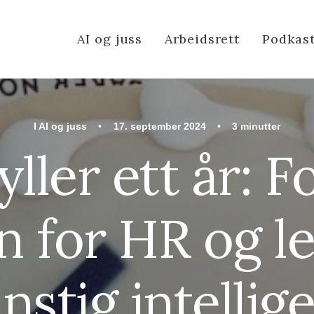
AI og juss
Arbeidsrett
Podkas
I
AI og juss
•
17. september 2024
•
3 minutter
yller ett år: F
n for HR og l
nstig intellig