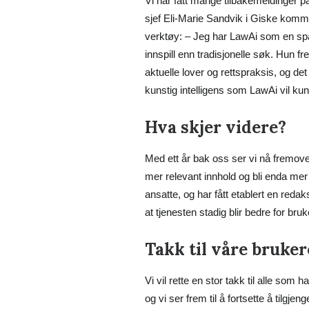
Vi har fått mange tilbakemeldinger p
sjef Eli-Marie Sandvik i Giske kom
verktøy: – Jeg har LawAi som en spa
innspill enn tradisjonelle søk. Hun fr
aktuelle lover og rettspraksis, og de
kunstig intelligens som LawAi vil ku
Hva skjer videre?
Med ett år bak oss ser vi nå fremover
mer relevant innhold og bli enda mer b
ansatte, og har fått etablert en re
at tjenesten stadig blir bedre for bru
Takk til våre bruker
Vi vil rette en stor takk til alle som
og vi ser frem til å fortsette å tilgjen