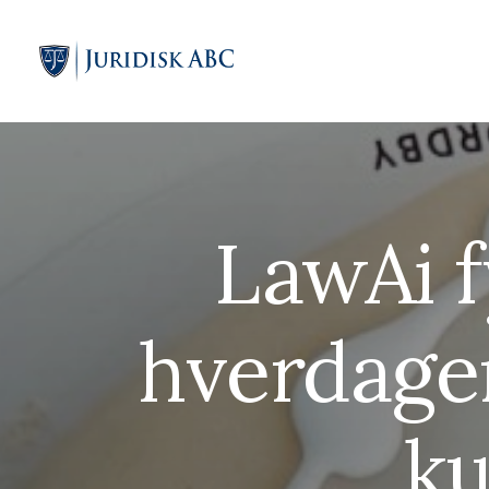
LawAi f
hverdage
ku