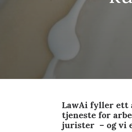
LawAi fyller ett 
tjeneste for arb
jurister – og vi 