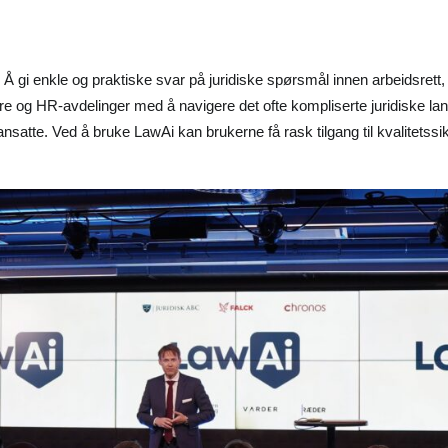
: Å gi enkle og praktiske svar på juridiske spørsmål innen arbeidsret
dere og HR-avdelinger med å navigere det ofte kompliserte juridiske la
nsatte. Ved å bruke LawAi kan brukerne få rask tilgang til kvalitets