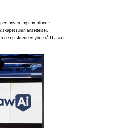
t, personvern og compliance.
ndskapet rundt ansettelser,
sikrede og skreddersydde råd basert