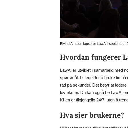
Eivind Arntsen lanserer LawAi i september 
Hvordan fungerer 
LawAi er utviklet i samarbeid med no
spørsmål. I stedet for å bruke tid på 
råd på sekunder. Det betyr at ledere
lovtekster. Du kan også be LawAi om å
KI-en er tilgjengelig 24/7, uten å tre
Hva sier brukerne?