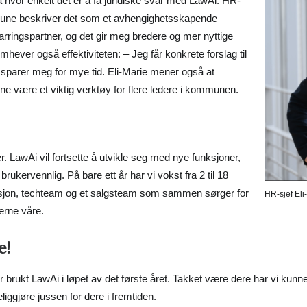
å hvor enkelt det er å få juridiske svar med LawAi. HR-
mune beskriver det som et avhengighetsskapende
rringspartner, og det gir meg bredere og mer nyttige
emhever også effektiviteten: – Jeg får konkrete forslag til
t sparer meg for mye tid. Eli-Marie mener også at
nne være et viktig verktøy for flere ledere i kommunen.
. LawAi vil fortsette å utvikle seg med nye funksjoner,
rukervennlig. På bare ett år har vi vokst fra 2 til 18
daksjon, techteam og et salgsteam som sammen sørger for
HR-sjef El
kerne våre.
e!
 har brukt LawAi i løpet av det første året. Takket være dere har vi kunn
geliggjøre jussen for dere i fremtiden.