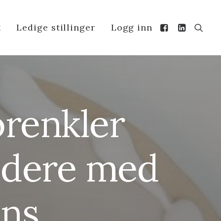
t
Ledige stillinger
Logg inn
orenkler
edere med
ens