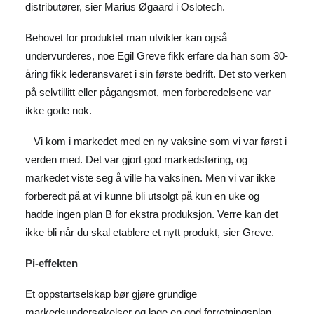
distributører, sier Marius Øgaard i Oslotech.
Behovet for produktet man utvikler kan også
undervurderes, noe Egil Greve fikk erfare da han som 30-
åring fikk lederansvaret i sin første bedrift. Det sto verken
på selvtillitt eller pågangsmot, men forberedelsene var
ikke gode nok.
– Vi kom i markedet med en ny vaksine som vi var først i
verden med. Det var gjort god markedsføring, og
markedet viste seg å ville ha vaksinen. Men vi var ikke
forberedt på at vi kunne bli utsolgt på kun en uke og
hadde ingen plan B for ekstra produksjon. Verre kan det
ikke bli når du skal etablere et nytt produkt, sier Greve.
Pi-effekten
Et oppstartselskap bør gjøre grundige
markedsundersøkelser og lage en god forretningsplan.