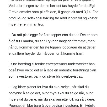
Ved utformingen av denne bør det tas høyde for det Egil
Greve omtaler som pi-effekten, å gange alt med 3,14. For
produkt- og selskapsutvikling tar alltid lengre tid og koster
mye mer enn man tror.
– Du må planlegge for flere topper enn du ser. Det er som
å gå tur i marka, du ser Tryvann langt der fremme, men
når du kommer den første toppen, oppdager du at det er
enda flere høyder du må over for å komme fram.
I sine foredrag til ferske entreprenører understreker han
også hvor viktig det er å lage en ordentlig forretningsplan
som investorer, bank og styre blir overbevist av.
– Lag klare planer for hva du skal selge, når skal du
begynne å selge det, hvor mye skal du selge når, hvor
mye skal du tjene, når du skal ansette folk og så videre.
Poenget er ikke bare å overbevise investorer. En tydelig