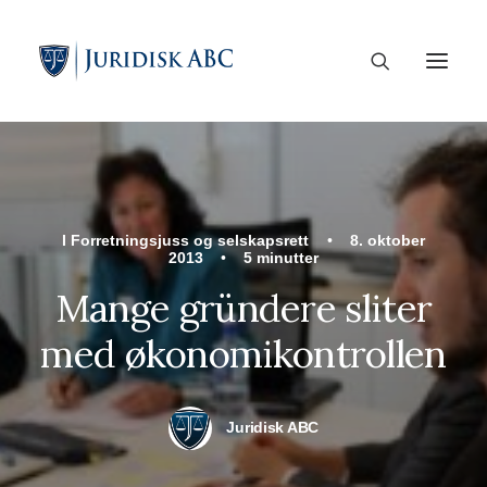
I
Forretningsjuss og selskapsrett
•
8. oktober
2013
•
5 minutter
Mange gründere sliter
med økonomikontrollen
Juridisk ABC