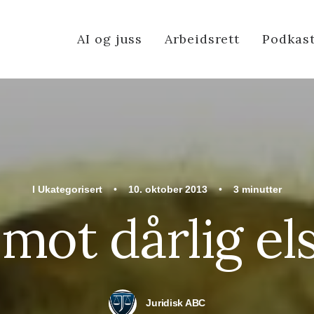
AI og juss
Arbeidsrett
Podkas
I
Ukategorisert
•
10. oktober 2013
•
3 minutter
mot dårlig el
Juridisk ABC