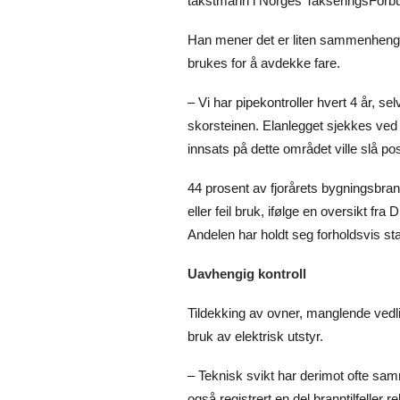
takstmann i Norges TakseringsForbu
Han mener det er liten sammenheng
brukes for å avdekke fare.
– Vi har pipekontroller hvert 4 år, sel
skorsteinen. Elanlegget sjekkes ved
innsats på dette området ville slå posi
44 prosent av fjorårets bygningsbrann
eller feil bruk, ifølge en oversikt f
Andelen har holdt seg forholdsvis st
Uavhengig kontroll
Tildekking av ovner, manglende vedlik
bruk av elektrisk utstyr.
– Teknisk svikt har derimot ofte sam
også registrert en del branntilfeller r