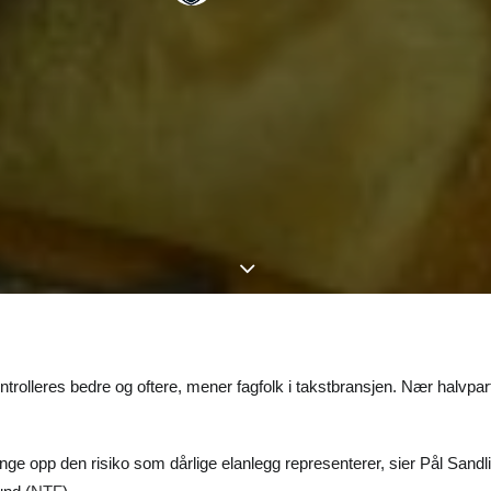
ntrolleres bedre og oftere, mener fagfolk i takstbransjen. Nær halvpar
ange opp den risiko som dårlige elanlegg representerer, sier Pål Sandli