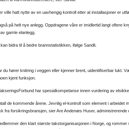
 ville hatt nytte av en uavhengig kontroll etter at installasjoner er utfø
 også på helt nye anlegg. Oppdragene våre er imidlertid langt oftere kny
 av gamle elanlegg.
an bidra til å bedre brannstatistikken, ifølge Sandli.
år du hører knitring i veggen eller kjenner brent, uidentifiserbar lukt.
oen kjent funksjon.
akseringsForbund har spesialkompetanse innen vurdering av elsikkerhe
antall de kommende årene. Jevnlig el-kontroll som element i arbeidet 
kk fra forsikringsbransjen, sier Are Andenæs Huser, administrerende d
dlemmer den klart største takstorganisasjonen i Norge, og rommer sp