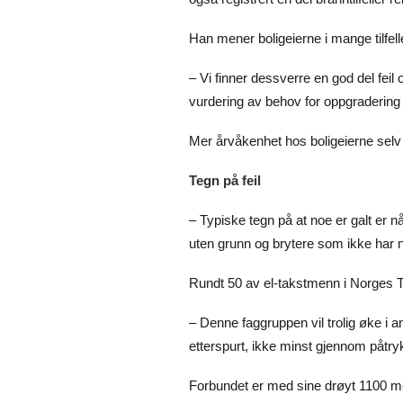
Han mener boligeierne i mange tilfeller
– Vi finner dessverre en god del feil
vurdering av behov for oppgradering
Mer årvåkenhet hos boligeierne selv k
Tegn på feil
– Typiske tegn på at noe er galt er n
uten grunn og brytere som ikke har n
Rundt 50 av el-takstmenn i Norges T
– Denne faggruppen vil trolig øke i 
etterspurt, ikke minst gjennom påtry
Forbundet er med sine drøyt 1100 me