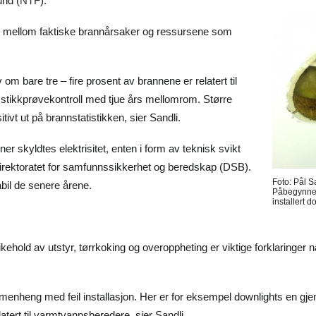
nd (
NTF
).
 mellom faktiske brannårsaker og ressursene som
v om bare tre – fire prosent av brannene er relatert til
 stikkprøvekontroll med tjue års mellomrom. Større
tivt ut på brannstatistikken, sier Sandli.
er skyldtes elektrisitet, enten i form av teknisk svikt
ra Direktoratet for samfunnssikkerhet og beredskap (DSB).
Foto: Pål S
abil de senere årene.
Påbegynnen
installert d
ehold av utstyr, tørrkoking og overoppheting er viktige forklaringer n
menheng med feil installasjon. Her er for eksempel downlights en gje
elatert til varmtvannsberedere, sier Sandli.