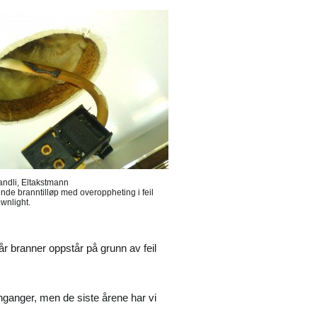
andli, Eltakstmann
de branntilløp med overoppheting i feil
ownlight.
år branner oppstår på grunn av feil
nganger, men de siste årene har vi