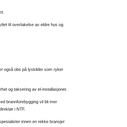
rt.
ttet til overtakelse av eldre hus og
 Vær også obs på lyskilder som ryker
t og taksering av el-installasjoner.
med brannforebygging vil bli mer
irektør i NTF.
esialister innen en rekke bransjer