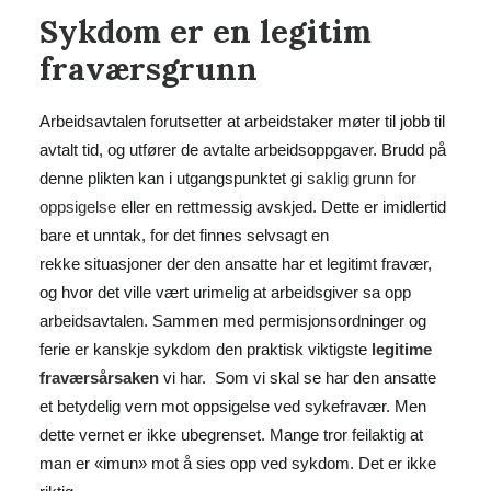
Sykdom er en legitim
fraværsgrunn
Arbeidsavtalen forutsetter at arbeidstaker møter til jobb til
avtalt tid, og utfører de avtalte arbeidsoppgaver. Brudd på
denne plikten kan i utgangspunktet gi
saklig grunn for
oppsigelse
eller en rettmessig avskjed. Dette er imidlertid
bare et unntak, for det finnes selvsagt en
rekke situasjoner der den ansatte har et legitimt fravær,
og hvor det ville vært urimelig at arbeidsgiver sa opp
arbeidsavtalen. Sammen med permisjonsordninger og
ferie er kanskje sykdom den praktisk viktigste
legitime
fraværsårsaken
vi har. Som vi skal se har den ansatte
et betydelig vern mot oppsigelse ved sykefravær. Men
dette vernet er ikke ubegrenset. Mange tror feilaktig at
man er «imun» mot å sies opp ved sykdom. Det er ikke