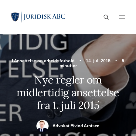
I
Ansettelse og arbeidsforhold
•
14. juli 2015
•
5
minutter
Nye regler om
midlertidig ansettelse
fra 1. juli 2015
Advokat Eivind Arntsen