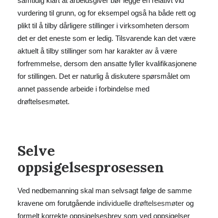
samtidig klart at arbeidsgiver bør legge en relativt vid
vurdering til grunn, og for eksempel også ha både rett og
plikt til å tilby dårligere stillinger i virksomheten dersom
det er det eneste som er ledig. Tilsvarende kan det være
aktuelt å tilby stillinger som har karakter av å være
forfremmelse, dersom den ansatte fyller kvalifikasjonene
for stillingen. Det er naturlig å diskutere spørsmålet om
annet passende arbeide i forbindelse med
drøftelsesmøtet.
Selve
oppsigelsesprosessen
Ved nedbemanning skal man selvsagt følge de samme
kravene om forutgående
individuelle drøftelsesmøter
og
formelt korrekte oppsigelsesbrev som ved oppsigelser