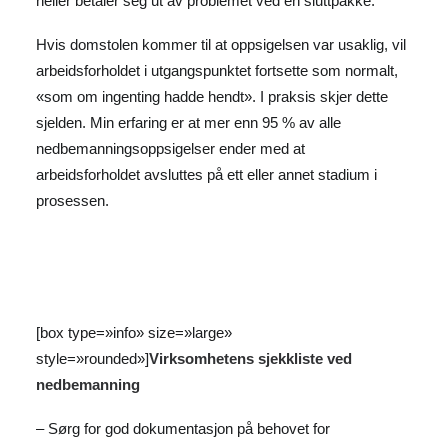
heller betaler seg ut av problemet ved en sluttpakke.
Hvis domstolen kommer til at oppsigelsen var usaklig, vil
arbeidsforholdet i utgangspunktet fortsette som normalt,
«som om ingenting hadde hendt». I praksis skjer dette
sjelden. Min erfaring er at mer enn 95 % av alle
nedbemanningsoppsigelser ender med at
arbeidsforholdet avsluttes på ett eller annet stadium i
prosessen.
[box type=»info» size=»large»
style=»rounded»]
Virksomhetens sjekkliste ved
nedbemanning
– Sørg for god dokumentasjon på behovet for