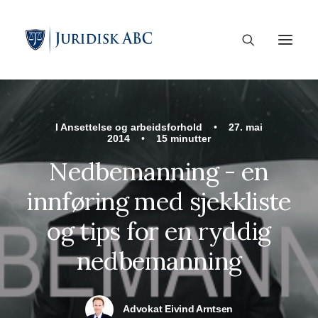
I
Ansettelse og arbeidsforhold
•
27. mai
2014
•
15 minutter
Nedbemanning - en
innføring med sjekkliste
og tips for en ryddig
nedbemanning
Advokat Eivind Arntsen