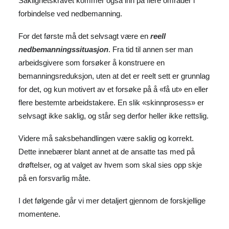
Saklighetskravet kommer også inn på flere områder i
forbindelse ved nedbemanning.
For det første må det selvsagt være en
reell
nedbemanningssituasjon
. Fra tid til annen ser man
arbeidsgivere som forsøker å konstruere en
bemanningsreduksjon, uten at det er reelt sett er grunnlag
for det, og kun motivert av et forsøke på å «få ut» en eller
flere bestemte arbeidstakere. En slik «skinnprosess» er
selvsagt ikke saklig, og står seg derfor heller ikke rettslig.
Videre må saksbehandlingen være saklig og korrekt.
Dette innebærer blant annet at de ansatte tas med på
drøftelser, og at valget av hvem som skal sies opp skje
på en forsvarlig måte.
I det følgende går vi mer detaljert gjennom de forskjellige
momentene.