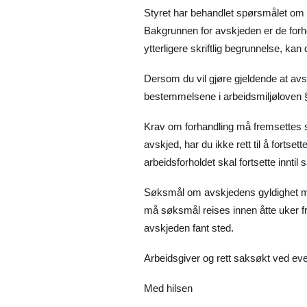
Styret har behandlet spørsmålet om d
Bakgrunnen for avskjeden er de forh
ytterligere skriftlig begrunnelse, ka
Dersom du vil gjøre gjeldende at avsk
bestemmelsene i arbeidsmiljøloven 
Krav om forhandling må fremsettes skr
avskjed, har du ikke rett til å fortset
arbeidsforholdet skal fortsette inntil 
Søksmål om avskjedens gyldighet må e
må søksmål reises innen åtte uker fr
avskjeden fant sted.
Arbeidsgiver og rett saksøkt ved e
Med hilsen