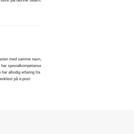
dcasten med samme navn,
an har spesialkompetanse
ar allsidig erfaring fra
enklest på e-post: