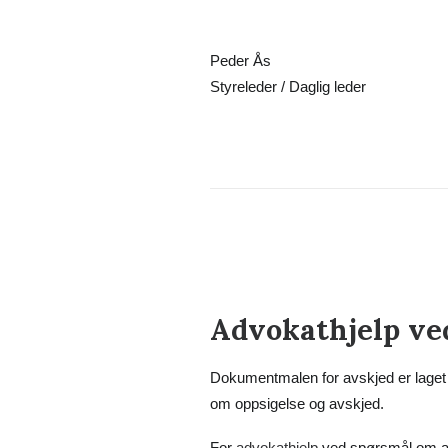
Peder Ås
Styreleder / Daglig leder
Advokathjelp ve
Dokumentmalen for avskjed er laget 
om oppsigelse og avskjed.
For
advokathjelp
ved spørsmål om avsk