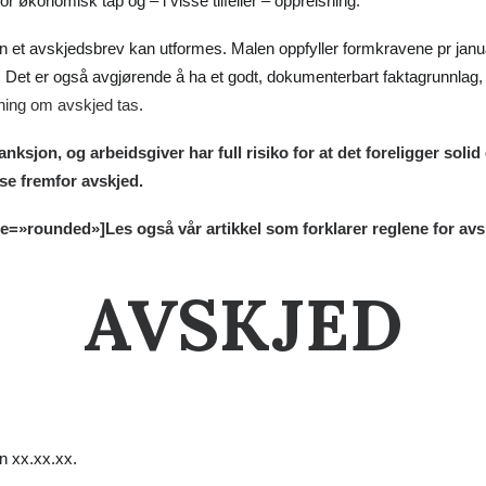
or økonomisk tap og – i visse tilfeller – oppreisning.
n et avskjedsbrev kan utformes. Malen oppfyller formkravene pr j
. Det er også avgjørende å ha et godt, dokumenterbart faktagrunnlag, 
tning om avskjed tas
.
nksjon, og arbeidsgiver har full risiko for at det foreligger solid 
lse fremfor avskjed.
le=»rounded»]Les også vår artikkel som forklarer
reglene for avs
AVSKJED
en xx.xx.xx.