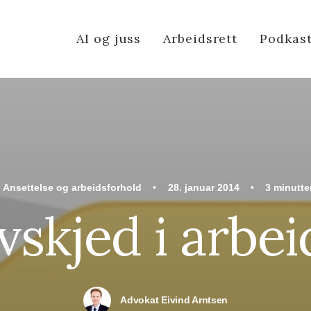
AI og juss
Arbeidsrett
Podkas
I
Ansettelse og arbeidsforhold
•
28. januar 2014
•
3 minutte
vskjed i arbe
Advokat Eivind Arntsen