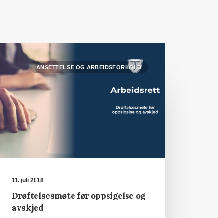
ANSETTELSE OG ARBEIDSFORHOLD
11. juli 2018
Drøftelsesmøte før oppsigelse og
avskjed