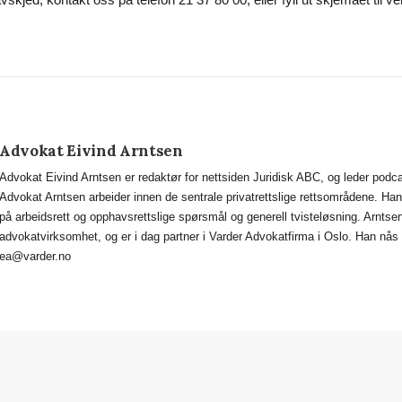
Advokat Eivind Arntsen
Advokat Eivind Arntsen er redaktør for nettsiden Juridisk ABC, og leder po
Advokat Arntsen arbeider innen de sentrale privatrettslige rettsområdene. H
på arbeidsrett og opphavsrettslige spørsmål og generell tvisteløsning. Arntsen h
advokatvirksomhet, og er i dag partner i Varder Advokatfirma i Oslo. Han nås 
ea@varder.no