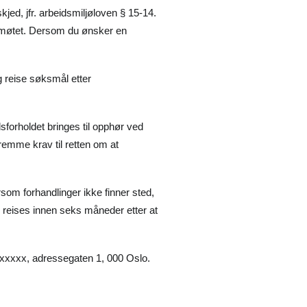
jed, jfr. arbeidsmiljøloven § 15-14.
a møtet. Dersom du ønsker en
g reise søksmål etter
sforholdet bringes til opphør ved
 fremme krav til retten om at
som forhandlinger ikke finner sted,
 reises innen seks måneder etter at
 xxxxx, adressegaten 1, 000 Oslo.