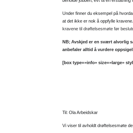
beholde jobben, evt få en erstatning f
Under finner du eksempel på hvorda
at det ikke er nok å oppfylle kravene
kravene til drøftelsesmøte før beslu
NB; Avskjed er en svært alvorlig sa
anbefaler alltid å vurdere oppsige
[box type=»info» size=»large» sty
Til: Ola Arbeidskar
Vi viser til avholdt drøftelsesmøte d