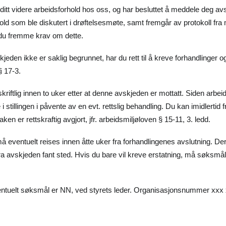
itt videre arbeidsforhold hos oss, og har besluttet å meddele deg avsk
old som ble diskutert i drøftelsesmøte, samt fremgår av protokoll fr
n du fremme krav om dette.
jeden ikke er saklig begrunnet, har du rett til å kreve forhandlinger o
§ 17-3.
iftlig innen to uker etter at denne avskjeden er mottatt. Siden arbeid
te i stillingen i påvente av en evt. rettslig behandling. Du kan imidlertid
saken er rettskraftig avgjort, jfr. arbeidsmiljøloven § 15-11, 3. ledd.
ventuelt reises innen åtte uker fra forhandlingenes avslutning. Der
a avskjeden fant sted. Hvis du bare vil kreve erstatning, må søksmål
ventuelt søksmål er NN, ved styrets leder. Organisasjonsnummer xxx