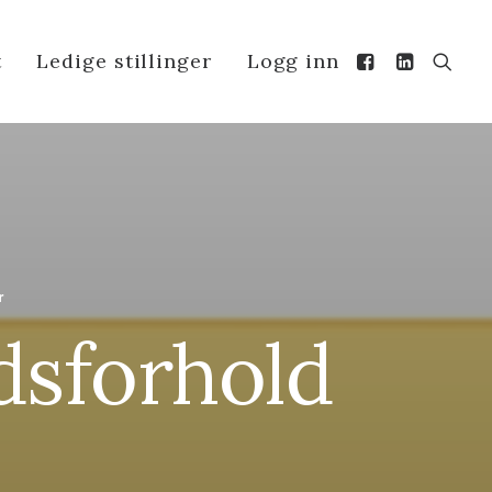
t
Ledige stillinger
Logg inn
r
idsforhold