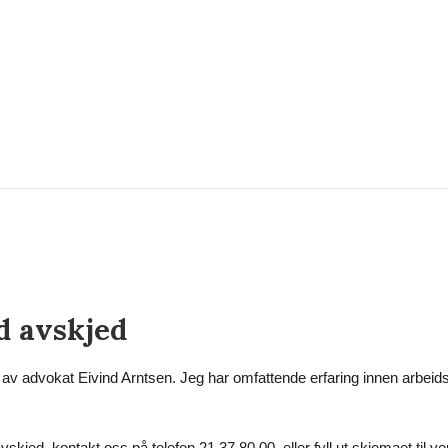
d avskjed
av advokat Eivind Arntsen. Jeg har omfattende erfaring innen arbeids
jed, kontakt oss på telefon 21 37 80 00, eller fyll ut skjemaet til v