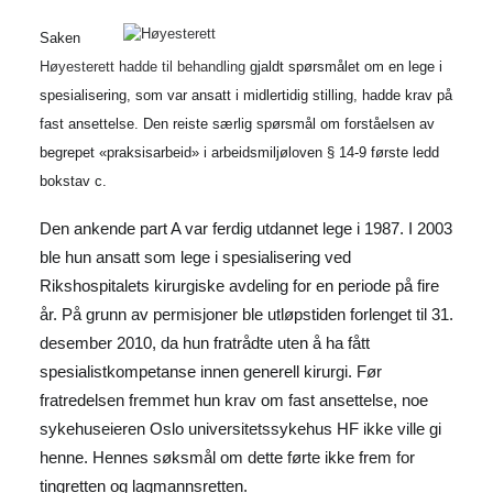
Saken
Høyesterett hadde til behandling
gjaldt spørsmålet om en lege i
spesialisering, som var ansatt i midlertidig stilling, hadde krav på
fast ansettelse. Den reiste særlig spørsmål om forståelsen av
begrepet «praksisarbeid» i arbeidsmiljøloven § 14-9 første ledd
bokstav c.
Den ankende part A var ferdig utdannet lege i 1987. I 2003
ble hun ansatt som lege i spesialisering ved
Rikshospitalets kirurgiske avdeling for en periode på fire
år. På grunn av permisjoner ble utløpstiden forlenget til 31.
desember 2010, da hun fratrådte uten å ha fått
spesialistkompetanse innen generell kirurgi. Før
fratredelsen fremmet hun krav om fast ansettelse, noe
sykehuseieren Oslo universitetssykehus HF ikke ville gi
henne. Hennes søksmål om dette førte ikke frem for
tingretten og lagmannsretten.