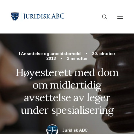
I
Ansettelse og arbeidsforhold
•
30. oktober
2013
•
2 minutter
Høyesterett med dom
om midlertidig
avsettelse av leger
under spesialisering
Juridisk ABC