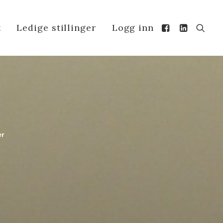
t
Ledige stillinger
Logg inn
er