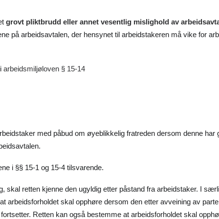
et
grovt pliktbrudd eller annet vesentlig mislighold av arbeidsavt
dene på arbeidsavtalen, der hensynet til arbeidstakeren må vike for ar
i
arbeidsmiljøloven § 15-14
rbeidstaker med påbud om øyeblikkelig fratreden dersom denne har gjo
rbeidsavtalen.
ne i §§ 15-1 og 15-4 tilsvarende.
kal retten kjenne den ugyldig etter påstand fra arbeidstaker. I særlige 
t arbeidsforholdet skal opphøre dersom den etter avveining av partene
 fortsetter. Retten kan også bestemme at arbeidsforholdet skal opphør