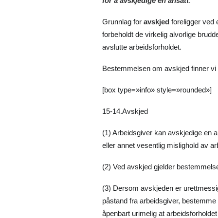
for å avskjedige en ansatt
.
Grunnlag for
avskjed
foreligger ved 
forbeholdt de virkelig alvorlige brud
avslutte arbeidsforholdet.
Bestemmelsen om avskjed finner vi 
[box type=»info» style=»rounded»]
15-14.Avskjed
(1) Arbeidsgiver kan avskjedige en a
eller annet vesentlig mislighold av a
(2) Ved avskjed gjelder bestemmelse
(3) Dersom avskjeden er urettmessig, s
påstand fra arbeidsgiver, bestemme a
åpenbart urimelig at arbeidsforholdet