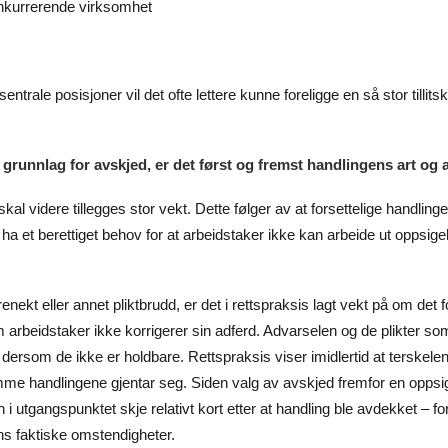
konkurrerende virksomhet
ntrale posisjoner vil det ofte lettere kunne foreligge en så stor tillit
 grunnlag for avskjed, er det først og fremst handlingens art og 
kal videre tillegges stor vekt. Dette følger av at forsettelige handling
 et berettiget behov for at arbeidstaker ikke kan arbeide ut oppsigel
enekt eller annet pliktbrudd, er det i rettspraksis lagt vekt på om det
beidstaker ikke korrigerer sin adferd. Advarselen og de plikter som 
dersom de ikke er holdbare. Rettspraksis viser imidlertid at terskele
amme handlingene gjentar seg. Siden valg av avskjed fremfor en oppsi
i utgangspunktet skje relativt kort etter at handling ble avdekket – for
ns faktiske omstendigheter.