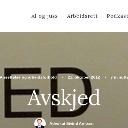
AI og juss
Arbeidsrett
Podkas
Ansettelse og arbeidsforhold
•
21. oktober 2012
•
7 minutt
Avskjed
Advokat Eivind Arntsen