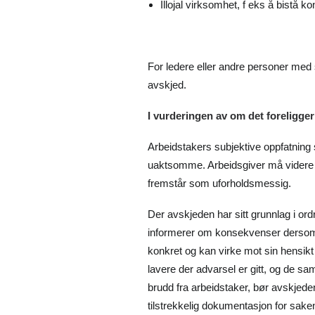
Illojal virksomhet, f eks å bistå 
For ledere eller andre personer med se
avskjed.
I vurderingen av om det foreligger
Arbeidstakers subjektive oppfatning s
uaktsomme. Arbeidsgiver må videre ha
fremstår som uforholdsmessig.
Der avskjeden har sitt grunnlag i ordr
informerer om konsekvenser dersom ar
konkret og kan virke mot sin hensikt 
lavere der advarsel er gitt, og de s
brudd fra arbeidstaker, bør avskjeden 
tilstrekkelig dokumentasjon for sake