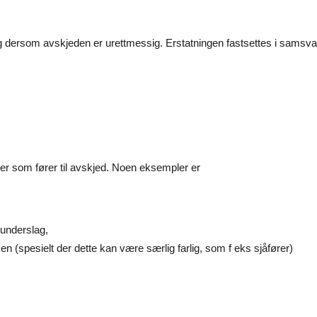
ng dersom avskjeden er urettmessig. Erstatningen fastsettes i samsv
ger som fører til avskjed. Noen eksempler er
 underslag,
n (spesielt der dette kan være særlig farlig, som f eks sjåfører)