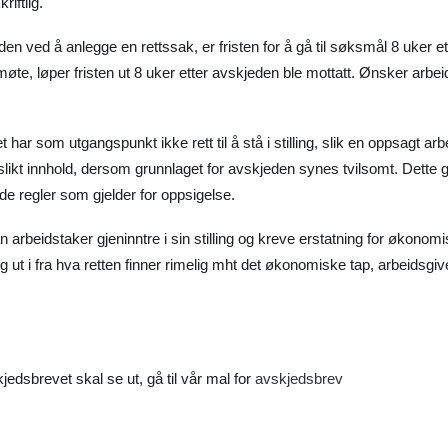
iftlig.
den ved å anlegge en rettssak, er fristen for å gå til søksmål 8 uker e
øte, løper fristen ut 8 uker etter avskjeden ble mottatt. Ønsker arbei
 har som utgangspunkt ikke rett til å stå i stilling, slik en oppsagt arb
 slikt innhold, dersom grunnlaget for avskjeden synes tvilsomt. Dette
e regler som gjelder for oppsigelse.
n arbeidstaker gjeninntre i sin stilling og kreve erstatning for økono
 ut i fra hva retten finner rimelig mht det økonomiske tap, arbeidsgi
dsbrevet skal se ut, gå til vår mal for
avskjedsbrev