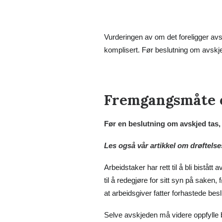
Vurderingen av om det foreligger avs
komplisert. Før beslutning om avskje
Fremgangsmåte o
Før en beslutning om avskjed tas, s
Les også vår artikkel om
drøftels
Arbeidstaker har rett til å bli biståt
til å redegjøre for sitt syn på saken,
at arbeidsgiver fatter forhastede bes
Selve avskjeden må videre oppfylle 