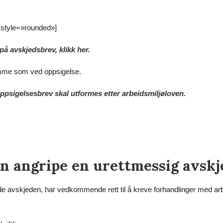
 style=»rounded»]
å avskjedsbrev, klikk her.
mme som ved oppsigelse.
ppsigelsesbrev skal utformes etter arbeidsmiljøloven.
n angripe en urettmessig avskj
de avskjeden, har vedkommende rett til å kreve forhandlinger med arb