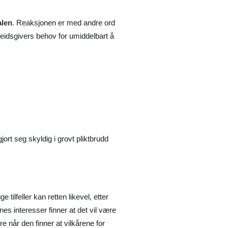
alen
. Reaksjonen er med andre ord
beidsgivers behov for umiddelbart å
rt seg skyldig i grovt pliktbrudd
tilfeller kan retten likevel, etter
s interesser finner at det vil være
e når den finner at vilkårene for