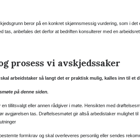
kjedsgrunn beror på en konkret skjønnsmessig vurdering, som i det e
d tas, anbefales det derfor at bedriften konsulterer med en arbeidsre
g prosess vi avskjedssaker
kal arbeidstaker så langt det er praktisk mulig, kalles inn til et
esmøte på denne siden
.
t av en tillitsvalgt eller annen rådgiver i møte. Hensikten med drøftelse
 før avgjørelsen tas. Drøftelsesmøtet gir altså arbedistaker mulighet til
lutninger
bestemte formkrav og skal overleveres personlig eller sendes rekomm