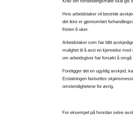
Krav om forhandlingsmøte skal gis skr
Hvis arbeidstaker vil bestride avskje
det ikke er gjennomført forhandlingsm
fristen 6 uker.
Arbeidstaker som har blitt avskjediget
mulighet til å avsi en kjennelse med
om arbeidsgiver har forsøkt å omgå d
Foreligger det en ugyldig avskjed, ka
Erstatningen fastsettes skjønsmessig
omstendighetene for øvrig.
For eksempel på hvordan selve avskje