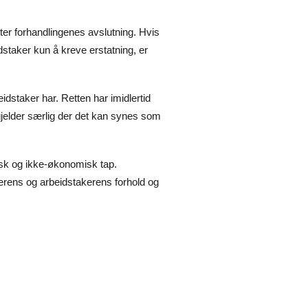
tter forhandlingenes avslutning. Hvis
dstaker kun å kreve erstatning, er
eidstaker har. Retten har imidlertid
 gjelder særlig der det kan synes som
misk og ikke-økonomisk tap.
verens og arbeidstakerens forhold og