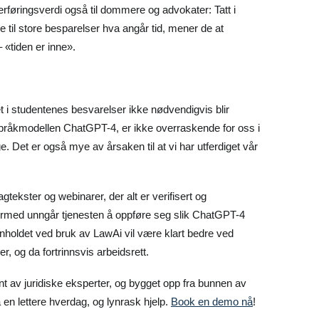
rføringsverdi også til dommere og advokater: Tatt i
 til store besparelser hva angår tid, mener de at
 «tiden er inne».
et i studentenes besvarelser ikke nødvendigvis blir
pråkmodellen ChatGPT-4, er ikke overraskende for oss i
e. Det er også mye av årsaken til at vi har utferdiget vår
agtekster og webinarer, der alt er verifisert og
ermed unngår tjenesten å oppføre seg slik ChatGPT-4
 innholdet ved bruk av LawAi vil være klart bedre ved
er, og da fortrinnsvis arbeidsrett.
nt av juridiske eksperter, og bygget opp fra bunnen av
 en lettere hverdag, og lynrask hjelp.
Book en demo nå
!