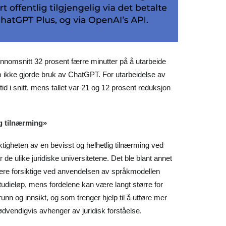
gjennomsnitt 32 prosent færre minutter på å utarbeide
ikke gjorde bruk av ChatGPT. For utarbeidelse av
id i snitt, mens tallet var 21 og 12 prosent reduksjon
ig tilnærming»
ktigheten av en bevisst og helhetlig tilnærming ved
 de ulike juridiske universitetene. Det ble blant annet
være forsiktige ved anvendelsen av språkmodellen
 studieløp, mens fordelene kan være langt større for
nn og innsikt, og som trenger hjelp til å utføre mer
dvendigvis avhenger av juridisk forståelse.