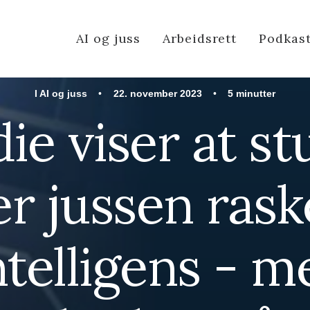
AI og juss
Arbeidsrett
Podkas
I
AI og juss
•
22. november 2023
•
5 minutter
ie viser at s
r jussen ras
ntelligens - m