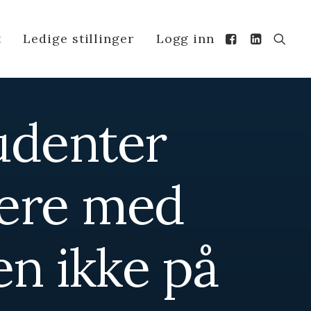
t
Ledige stillinger
Logg inn
tudenter
kere med
en ikke på