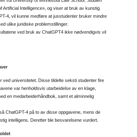
mmer fra University of Minnesota Law School. Studien
Artificial Intelligence», og viser at bruk av kunstig
T-4, vil kunne medføre at jusstudenter bruker mindre
 ulike juridiske problemstillinger.
resultatene ved bruk av ChatGPT4 ikke nødvendigvis vil
aver
r ved universitetet. Disse tildelte seksti studenter fire
pgavene var henholdsvis utarbeidelse av en klage,
 med en medarbeiderhåndbok, samt et alminnelig
e så ChatGPT-4 på to av disse oppgavene, mens de
stig intelligens. Deretter ble besvarelsene vurdert.
oldet