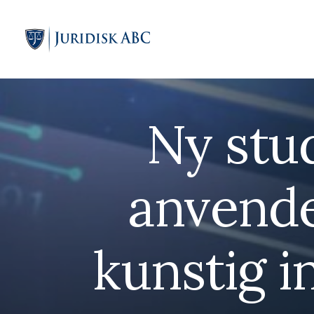
Ny stud
anvende
kunstig i