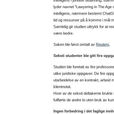
intelligens i juridisk utdanning, sta
lyder navnet “Lawyering in The Age of 
intelligens, nærmere bestemt ChatGP
tid og ressurser på å komme i mål med
Samtidig gir studien uttrykk for at 
være bedre.
Saken ble først omtalt av
Reuters
.
Seksti studenter ble gitt fire oppg
Studien ble foretatt av fire professore
ulike juridiske oppgaver. De fire op
utarbeidelse av en kontrakt, arbeid
klientnotat.
Hver av de seksti deltakerne brukt
fullførte de andre to uten bruk av kun
Ingen forbedring i det faglige innh