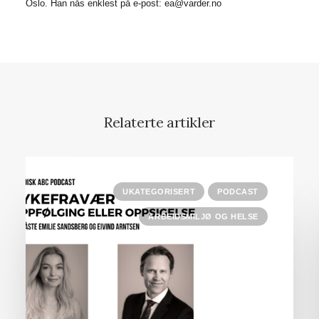
Oslo. Han nås enklest på e-post: ea@varder.no
Relaterte artikler
UKATEGORISERT
PODCAST
ARBEIDSMILJØ OG HELSE