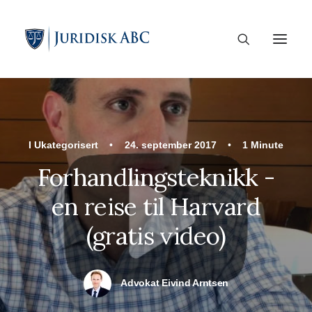
I
Ukategorisert
•
24. september 2017
•
1 Minute
Forhandlingsteknikk -
en reise til Harvard
(gratis video)
Advokat Eivind Arntsen