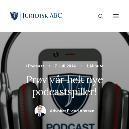
I
Podcast
•
7. juli 2014
•
1 Minute
Prøv vår helt nye
podcastspiller!
Advokat Eivind Arntsen