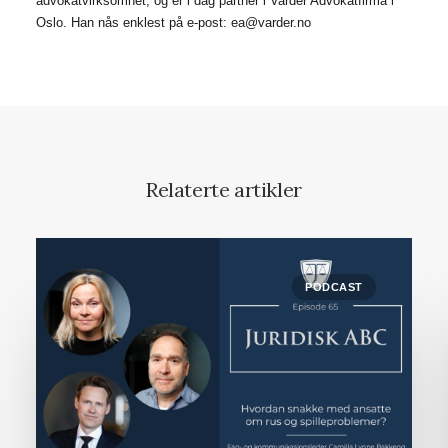
advokatvirksomhet, og er i dag partner i Varder Advokatfirma i
Oslo. Han nås enklest på e-post: ea@varder.no
Relaterte artikler
PODCAST