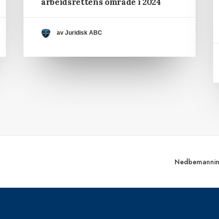
arbeidsrettens område i 2024
av Juridisk ABC
Nedbemanning