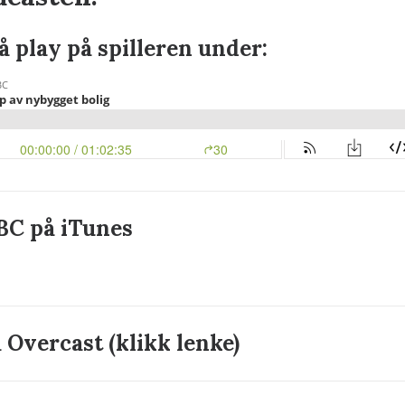
på play på spilleren under:
ABC på iTunes
å Overcast
(klikk lenke)