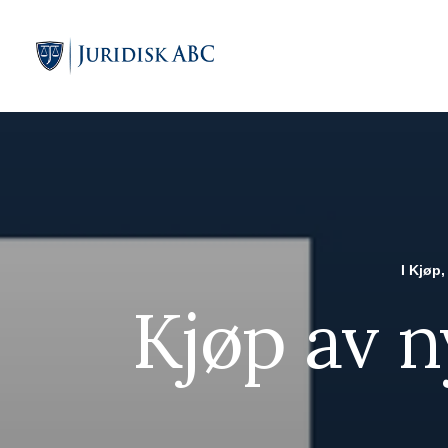
I
Kjøp,
Kjøp av n