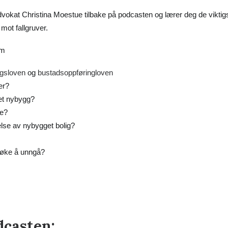
vokat Christina Moestue tilbake på podcasten og lærer deg de viktig
mot fallgruver.
om
ngsloven
og
bustadsoppføringloven
er?
 et nybygg?
le?
lse av nybygget bolig?
rsøke å unngå?
dcasten: