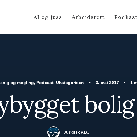
AI og juss
Arbeidsrett
Podkas
 salg og megling
,
Podcast
,
Ukategorisert
•
3. mai 2017
•
1 m
ybygget bolig
Juridisk ABC