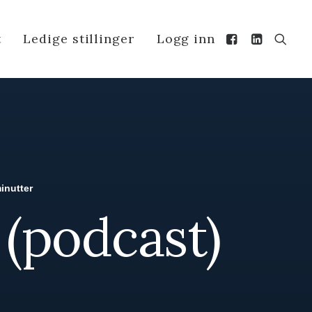
t
Ledige stillinger
Logg inn
inutter
 (podcast)