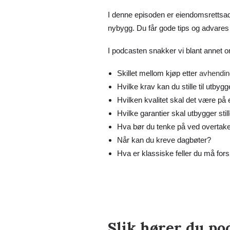
I denne episoden er eiendomsrettsad
nybygg. Du får gode tips og advares 
I podcasten snakker vi blant annet 
Skillet mellom kjøp etter
avhendi
Hvilke krav kan du stille til utbygg
Hvilken kvalitet skal det være på
Hvilke garantier skal utbygger stil
Hva bør du tenke på ved overtake
Når kan du kreve dagbøter?
Hva er klassiske feller du må fo
Slik hører du po