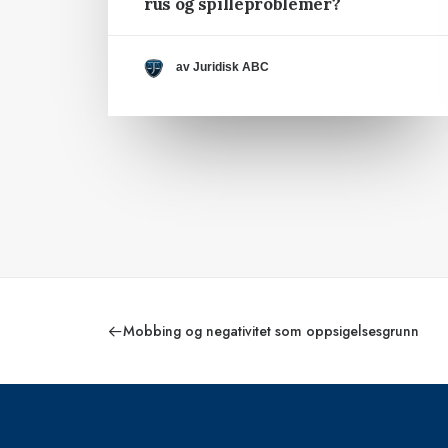
rus og spilleproblemer?
av Juridisk ABC
Mobbing og negativitet som oppsigelsesgrunn