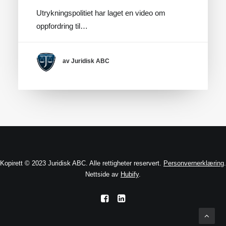
Utrykningspolitiet har laget en video om
oppfordring til…
av Juridisk ABC
Kopirett © 2023 Juridisk ABC. Alle rettigheter reservert.
Personvernerklæring
.
Nettside av
Hubify
.