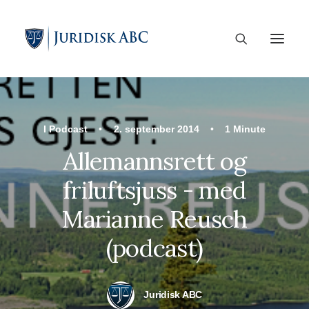
I
Podcast
•
2. september 2014
•
1 Minute
Allemannsrett og
friluftsjuss - med
Marianne Reusch
(podcast)
Juridisk ABC